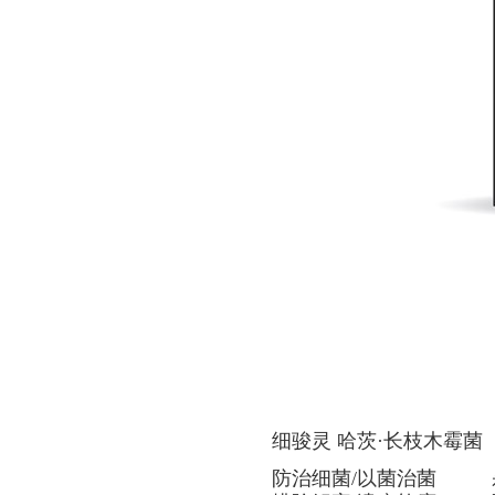
细骏灵 哈茨·长枝木霉菌
防治细菌/以菌治菌 杀