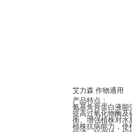
艾力森 作物通用
产品特点：
氨基鱼骨蛋白液能
提高过氧化物酶及
衡、增强植株对水
植株抗病能力，使