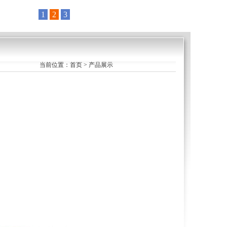
当前位置：首页 > 产品展示