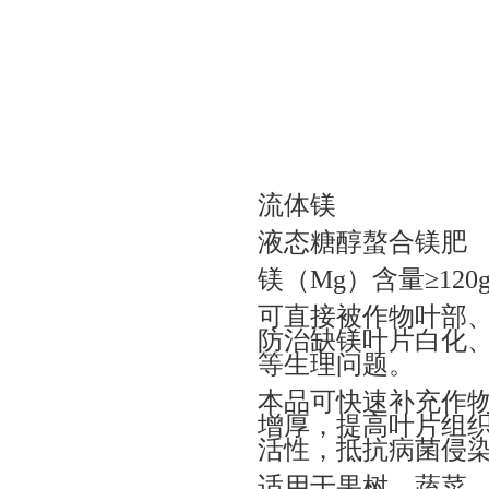
流体镁
液态糖醇螯合镁肥
镁（Mg）含量≥120g
可直接被作物叶部
防治缺镁叶片白化
等生理问题。
本品可快速补充作
增厚，提高叶片组
活性，抵抗病菌侵
适用于果树、蔬菜