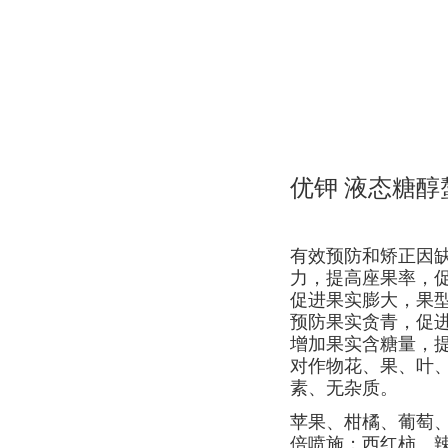
优钾
液态糖醇螯
有效预防和矫正因
力，提高座果率，
促进果实膨大，果
预防果实贪青，促
增加果实含糖量，
对作物花、果、叶、
素、无杂质。
苹果、柑橘、葡萄、香
倍喷施；西红柿、