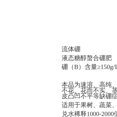
流体硼
液态糖醇螯合硼肥
硼（B）含量≥150g/
本品为速溶、高纯
不花、花而不实、
皮凸凹不平等缺硼
适用于果树、蔬菜
兑水稀释1000-20