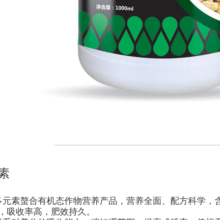
................................................................................................................
元素
多元素螯合有机态作物营养产品，营养全面、配方科学，
，吸收率高，肥效持久。