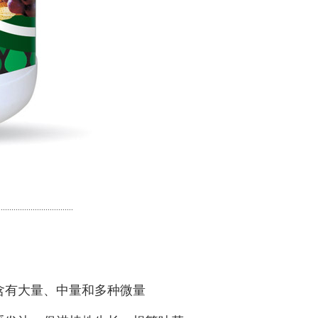
...................................
含有大量、中量和多种微量